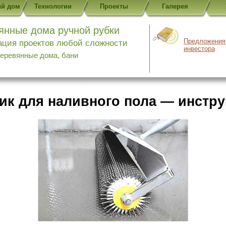
й дом
Технологии
Проекты
Галерея
янные дома ручной рубки
Предложения
ация проектов любой сложности
инвестора
деревянные дома, бани
ик для наливного пола — инстр