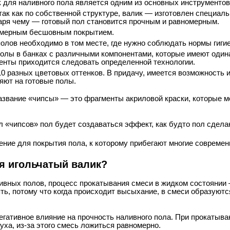
для наливного пола является одним из основных инструментов 
так как по собственной структуре, валик — изготовлен специал
даря чему — готовый пол становится прочным и равномерным.
имерным бесшовным покрытием.
олов необходимо в том месте, где нужно соблюдать нормы гиги
олы в банках с различными компонентами, которые имеют одина
енты приходится следовать определенной технологии.
10 разных цветовых оттенков. В придачу, имеется возможность
яют на готовые полы.
звание «чипсы» — это фрагменты акриловой краски, которые м
л «чипсов» пол будет создаваться эффект, как будто пол сдела
ение для покрытия пола, к которому прибегают многие совреме
я игольчатый валик?
ивных полов, процесс прокатывания смеси в жидком состоянии 
ь, потому что когда происходит высыхание, в смеси образуютс
егативное влияние на прочность наливного пола. При прокатыв
ха, из-за этого смесь ложиться равномерно.