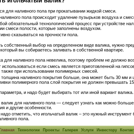
ть игольчатый валик?
ся для наливного пола при прокатывании жидкой смеси.
наливного пола происходит удаление пузырьков воздуха и смес
ой обязательный технологический процесс при устройстве нали
ии смеси полости, которые заполнены воздухом.
тивно сказываться на прочности пола.
ь собственный выбор на определенном виде валика, нужно пре
который вы собираетесь заливать в собственной квартире.
ка для наливного пола невелика, поэтому проблем не должно воз
т использоваться если смесь является приготовленной на гипсо
, также при использовании полимерных смесей.
— толщина наливного покрытия больше, она может быть 30 мм и
ливки полимерного пола слой покрытия не должен превышать 15
параметра, и надо будет выбирать тот или иной вариант валика.
 валик для наливного пола — следует узнать как можно больш
ия и другие особенности.
надо отметить, что игольчатый валик – это нужный инструмент 
аливного пола.
Главная
Технологии
Проекты
Галерея
Услуги
Инвестору
Контак