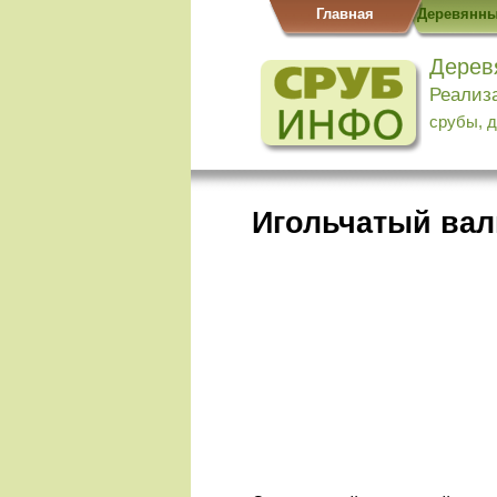
Главная
Деревянны
Дерев
Реализ
срубы, 
Игольчатый вал