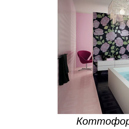
Коттофор