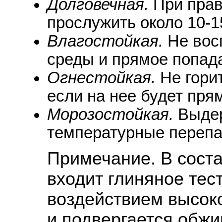
Долговечная.
При прав
прослужить около 10-15
Влагостойкая.
Не вос
среды и прямое попада
Огнестойкая.
Не гори
если на нее будет пря
Морозостойкая.
Выдер
температурные переп
Примечание. В соста
входит глиняное тест
воздействием высок
и подвергается обжиг