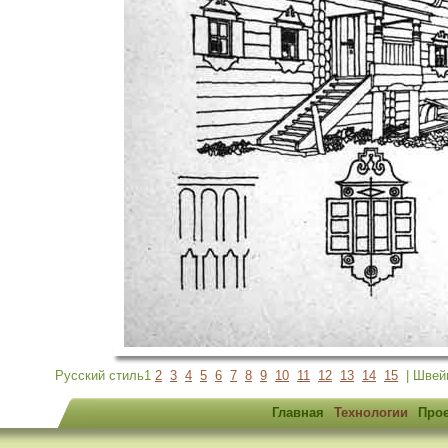
Русский стиль1
2
3
4
5
6
7
8
9
10
11
12
13
14
15
| Швей
Главная
Технологии
Про