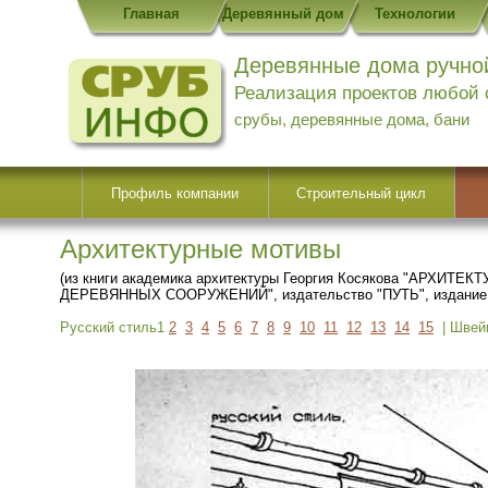
Главная
Деревянный дом
Технологии
Деревянные дома ручно
Реализация проектов любой
срубы, деревянные дома, бани
Профиль компании
Строительный цикл
Архитектурные мотивы
(из книги академика архитектуры Георгия Косякова "А
ДЕРЕВЯННЫХ СООРУЖЕНИЙ", издательство "ПУТЬ", издание 
Русский стиль1
2
3
4
5
6
7
8
9
10
11
12
13
14
15
| Швей